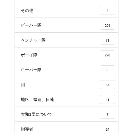
その他
4
ビーバー隊
209
ベンチャー隊
71
ボーイ隊
278
ローバー隊
8
団
67
地区、県連、日連
11
大和1団について
7
指導者
24