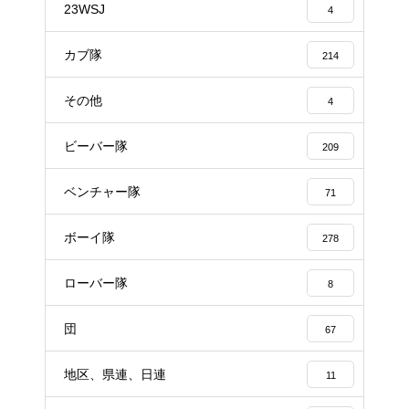
23WSJ
4
カブ隊
214
その他
4
ビーバー隊
209
ベンチャー隊
71
ボーイ隊
278
ローバー隊
8
団
67
地区、県連、日連
11