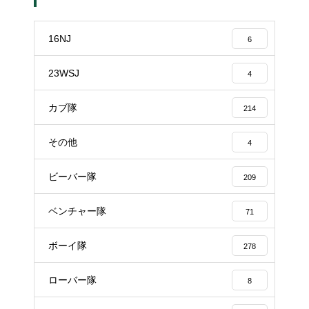
16NJ
6
23WSJ
4
カブ隊
214
その他
4
ビーバー隊
209
ベンチャー隊
71
ボーイ隊
278
ローバー隊
8