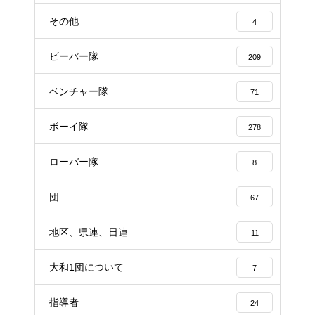
その他
4
ビーバー隊
209
ベンチャー隊
71
ボーイ隊
278
ローバー隊
8
団
67
地区、県連、日連
11
大和1団について
7
指導者
24