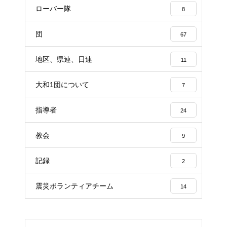
ローバー隊
8
団
67
地区、県連、日連
11
大和1団について
7
指導者
24
教会
9
記録
2
震災ボランティアチーム
14