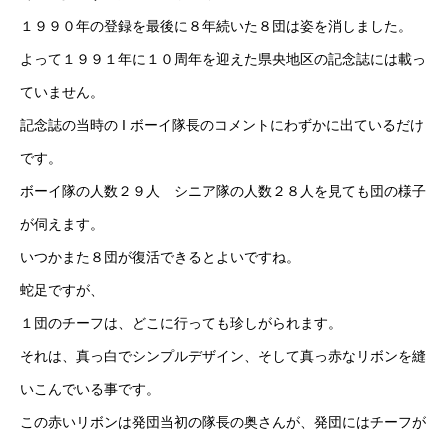
１９９０年の登録を最後に８年続いた８団は姿を消しました。
よって１９９１年に１０周年を迎えた県央地区の記念誌には載っ
ていません。
記念誌の当時の I ボーイ隊長のコメントにわずかに出ているだけ
です。
ボーイ隊の人数２９人 シニア隊の人数２８人を見ても団の様子
が伺えます。
いつかまた８団が復活できるとよいですね。
蛇足ですが、
１団のチーフは、どこに行っても珍しがられます。
それは、真っ白でシンプルデザイン、そして真っ赤なリボンを縫
いこんでいる事です。
この赤いリボンは発団当初の隊長の奥さんが、発団にはチーフが