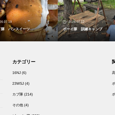
026.07.12
2026.07.05
イ隊 訓練キャンプ
カブ隊 2026/7/4〜5 一泊訓
カテゴリー
16NJ
(6)
23WSJ
(4)
カブ隊
(214)
その他
(4)