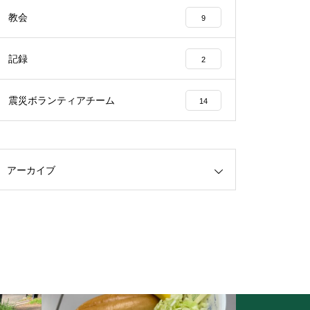
教会
9
記録
2
震災ボランティアチーム
14
アーカイブ