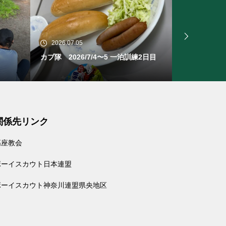
2026.07.05
2026.06.2
練2日目
カブ隊 2026/7/4〜5 一泊訓練1日目
ビーバー隊
関係先リンク
高座教会
ボーイスカウト日本連盟
ボーイスカウト神奈川連盟県央地区