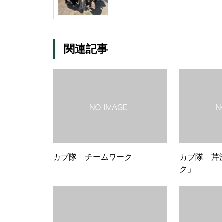
関連記事
カブ隊 チームワーク
カブ隊 芹
ク」