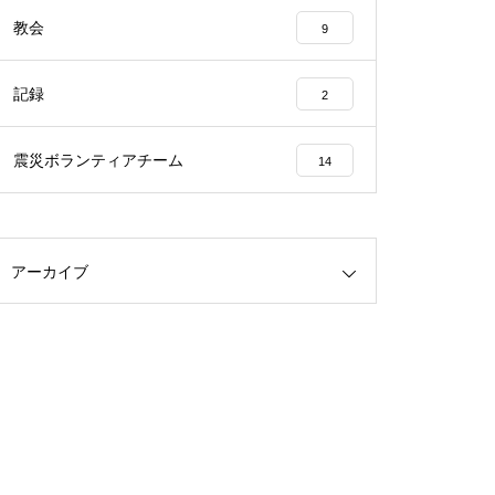
教会
9
記録
2
震災ボランティアチーム
14
アーカイブ