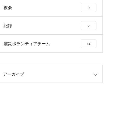
教会
9
記録
2
震災ボランティアチーム
14
アーカイブ