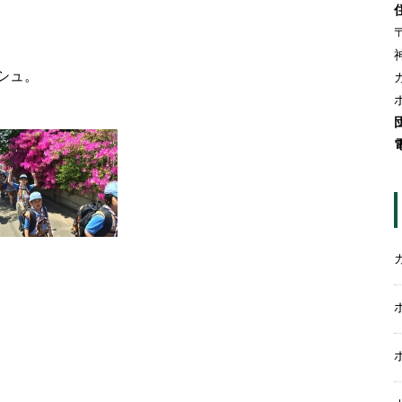
〒
シュ。