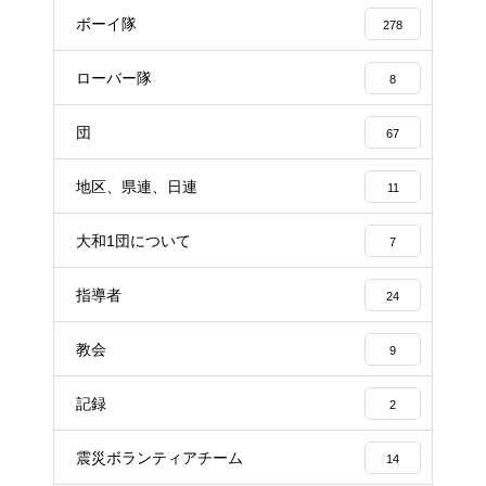
ボーイ隊
278
ローバー隊
8
団
67
地区、県連、日連
11
大和1団について
7
指導者
24
教会
9
記録
2
震災ボランティアチーム
14