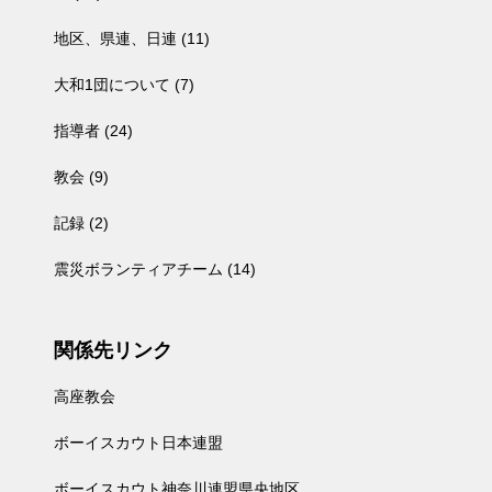
地区、県連、日連
(11)
大和1団について
(7)
指導者
(24)
教会
(9)
記録
(2)
震災ボランティアチーム
(14)
関係先リンク
高座教会
ボーイスカウト日本連盟
ボーイスカウト神奈川連盟県央地区