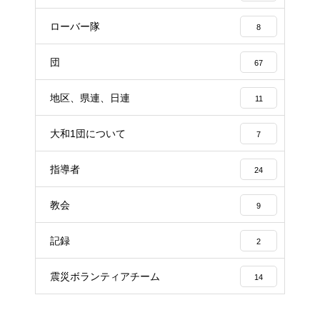
ローバー隊
8
団
67
地区、県連、日連
11
大和1団について
7
指導者
24
教会
9
記録
2
震災ボランティアチーム
14