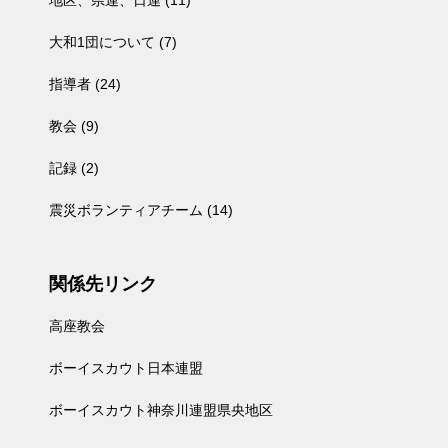
地区、県連、日連
(11)
大和1団について
(7)
指導者
(24)
教会
(9)
記録
(2)
震災ボランティアチーム
(14)
関係先リンク
高座教会
ボーイスカウト日本連盟
ボーイスカウト神奈川連盟県央地区