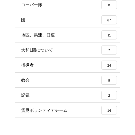
ローバー隊
8
団
67
地区、県連、日連
11
大和1団について
7
指導者
24
教会
9
記録
2
震災ボランティアチーム
14