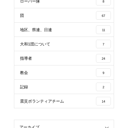
ローバー隊
8
団
67
地区、県連、日連
11
大和1団について
7
指導者
24
教会
9
記録
2
震災ボランティアチーム
14
アーカイブ