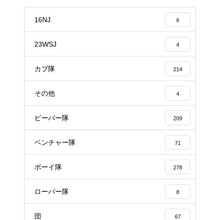
16NJ
6
23WSJ
4
カブ隊
214
その他
4
ビーバー隊
209
ベンチャー隊
71
ボーイ隊
278
ローバー隊
8
団
67