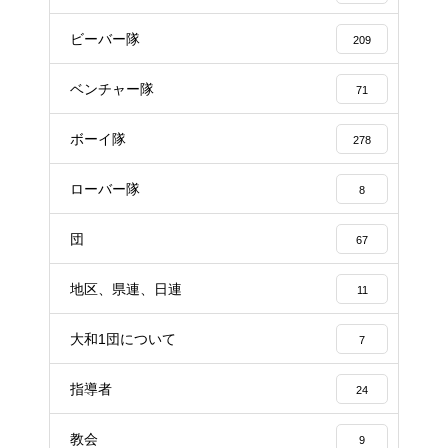
ビーバー隊
209
ベンチャー隊
71
ボーイ隊
278
ローバー隊
8
団
67
地区、県連、日連
11
大和1団について
7
指導者
24
教会
9