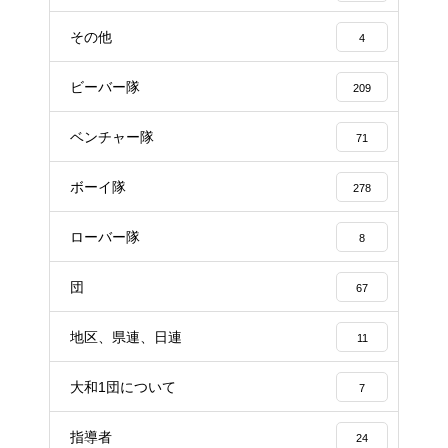
その他
4
ビーバー隊
209
ベンチャー隊
71
ボーイ隊
278
ローバー隊
8
団
67
地区、県連、日連
11
大和1団について
7
指導者
24