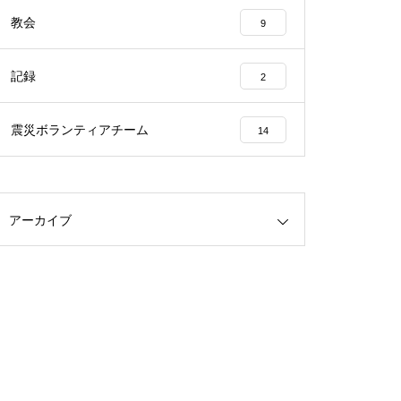
教会
9
記録
2
震災ボランティアチーム
14
アーカイブ