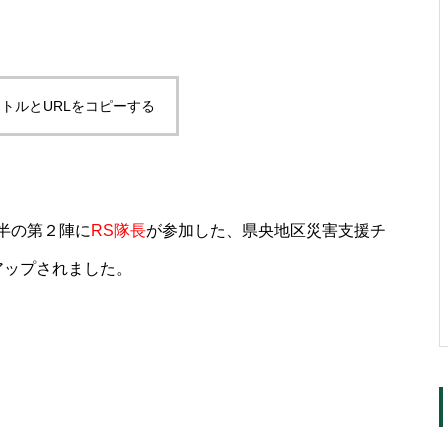
トルとURLをコピーする
半の第２陣に
RS隊長
が参加した、県央地区災害支援チ
にアップされました。