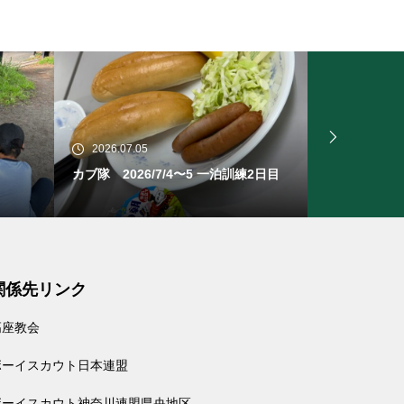
2026.07.05
2026.06.28
2日目
カブ隊 2026/7/4〜5 一泊訓練1日目
ビーバー隊 
関係先リンク
高座教会
ボーイスカウト日本連盟
ボーイスカウト神奈川連盟県央地区