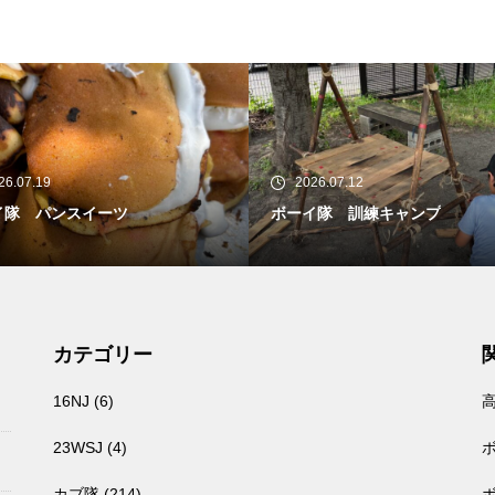
26.07.12
2026.07.05
イ隊 訓練キャンプ
カブ隊 2026/7/4〜5 一泊訓練
カテゴリー
16NJ
(6)
23WSJ
(4)
カブ隊
(214)