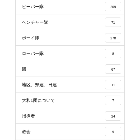
ビーバー隊
209
ベンチャー隊
71
ボーイ隊
278
ローバー隊
8
団
67
地区、県連、日連
11
大和1団について
7
指導者
24
教会
9