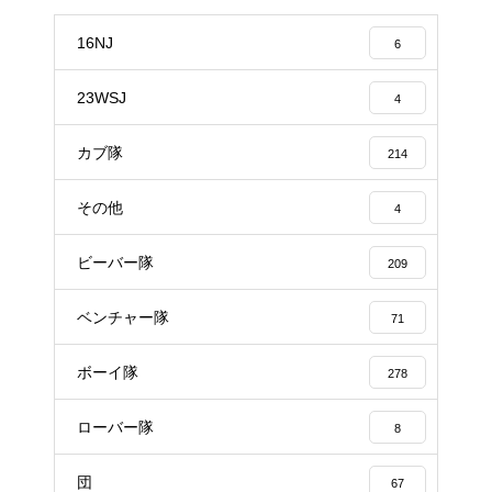
16NJ
6
23WSJ
4
カブ隊
214
その他
4
ビーバー隊
209
ベンチャー隊
71
ボーイ隊
278
ローバー隊
8
団
67