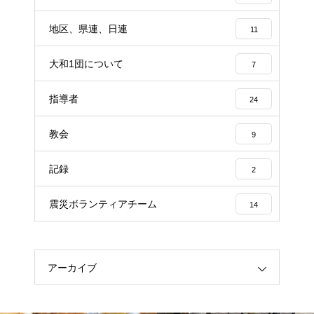
地区、県連、日連
11
大和1団について
7
指導者
24
教会
9
記録
2
震災ボランティアチーム
14
アーカイブ