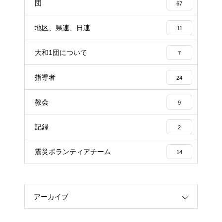
団
67
地区、県連、日連
11
大和1団について
7
指導者
24
教会
9
記録
2
震災ボランティアチーム
14
アーカイブ