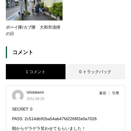
ボーイ隊/カブ隊 大和市清掃
の日
コメント
1 コメント
0 トラックバック
ishidakemi
返信
引用
2011.09.20
SECRET: 0
PASS: 2c514db92ba54ab47fd2268f2e0a7026
朝からゲラゲラ笑わせてもらいました！