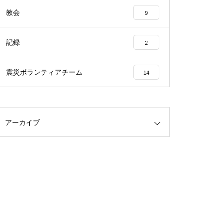
教会
9
記録
2
震災ボランティアチーム
14
アーカイブ