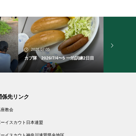
2026.07.05
2026.06.2
2日目
カブ隊 2026/7/4〜5 一泊訓練1日目
ビーバー隊
関係先リンク
高座教会
ボーイスカウト日本連盟
ボーイスカウト神奈川連盟県央地区