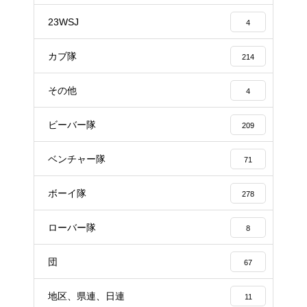
23WSJ
4
カブ隊
214
その他
4
ビーバー隊
209
ベンチャー隊
71
ボーイ隊
278
ローバー隊
8
団
67
地区、県連、日連
11