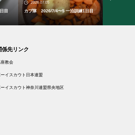
2026.07.05
2026.06.28
2日目
カブ隊 2026/7/4〜5 一泊訓練1日目
ビーバー隊 
関係先リンク
高座教会
ボーイスカウト日本連盟
ボーイスカウト神奈川連盟県央地区