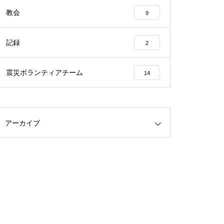
教会
9
記録
2
震災ボランティアチーム
14
アーカイブ