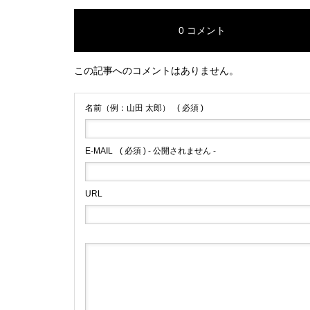
0 コメント
この記事へのコメントはありません。
名前（例：山田 太郎）
( 必須 )
E-MAIL
( 必須 ) - 公開されません -
URL