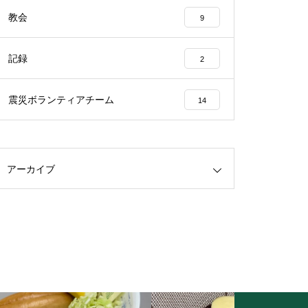
教会
9
記録
2
震災ボランティアチーム
14
アーカイブ