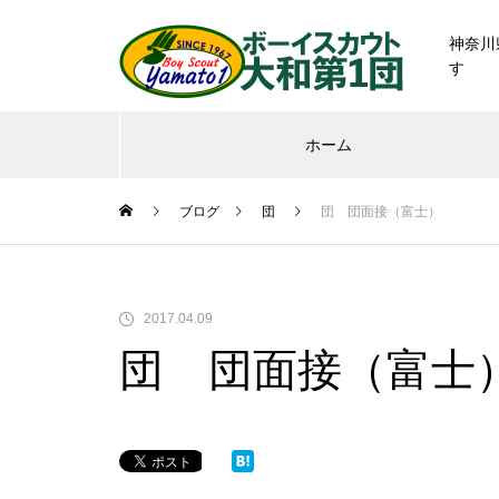
神奈川
す
ホーム
ブログ
団
団 団面接（富士）
2017.04.09
団 団面接（富士