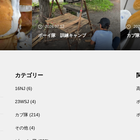
26.07.12
2026.07.05
イ隊 訓練キャンプ
カブ隊 2026/7/4〜5 一泊訓練
カテゴリー
16NJ
(6)
23WSJ
(4)
カブ隊
(214)
その他
(4)