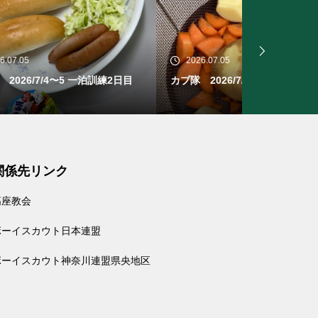
2026.07.05
2026.06.28
2日目
カブ隊 2026/7/4〜5 一泊訓練1日目
ビーバー隊 
関係先リンク
高座教会
ボーイスカウト日本連盟
ボーイスカウト神奈川連盟県央地区