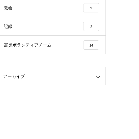
教会
9
記録
2
震災ボランティアチーム
14
アーカイブ