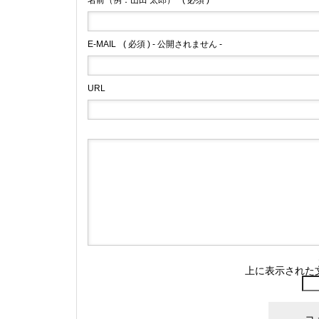
名前（例：山田 太郎）
( 必須 )
E-MAIL
( 必須 ) - 公開されません -
URL
上に表示された