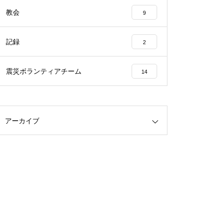
教会
9
記録
2
震災ボランティアチーム
14
アーカイブ