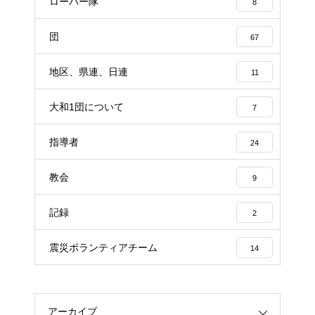
ローバー隊
8
団
67
地区、県連、日連
11
大和1団について
7
指導者
24
教会
9
記録
2
震災ボランティアチーム
14
アーカイブ