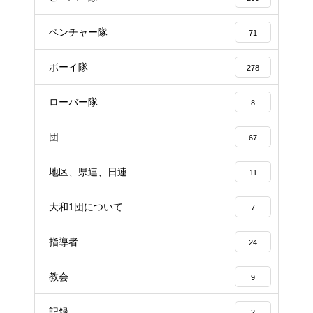
ベンチャー隊
71
ボーイ隊
278
ローバー隊
8
団
67
地区、県連、日連
11
大和1団について
7
指導者
24
教会
9
記録
2